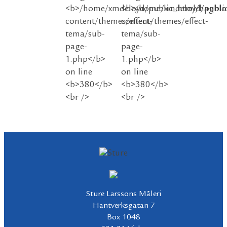
Sture Larssons Måleri
Hantverksgatan 7
Box 1048