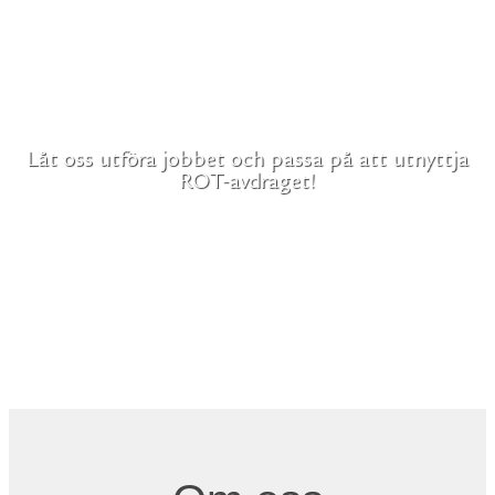
Låt oss utföra jobbet och passa på att utnyttja
ROT-avdraget!