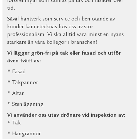
föroreningar som samlas på tak och fasader över
tid.
Såväl hantverk som service och bemötande av
kunder kännetecknas hos oss av stor
professionalism. Vi ska alltid vara minst en nyans
starkare än våra kollegor i branschen!
Vi lägger grön-fri på tak eller fasad och utför
även tvätt av:
* Fasad
* Takpannor
* Altan
* Stenläggning
Vi använder oss utav drönare vid inspektion av:
* Tak
* Hängrännor