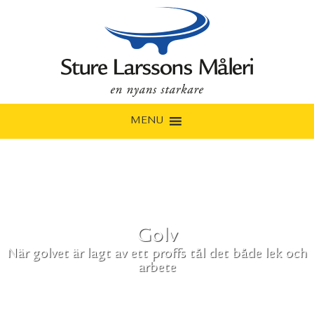
MENU
Golv
När golvet är lagt av ett proffs tål det både lek och
arbete