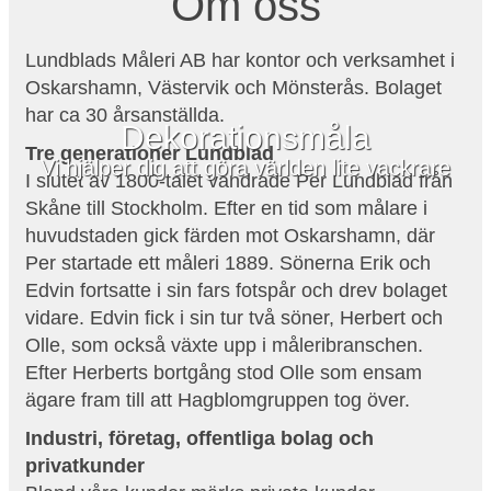
Om oss
Lundblads Måleri AB har kontor och verksamhet i
Oskarshamn, Västervik och Mönsterås. Bolaget
har ca 30 årsanställda.
Dekorationsmåla
Tre generationer Lundblad
Vi hjälper dig att göra världen lite vackrare
I slutet av 1800-talet vandrade Per Lundblad från
Skåne till Stockholm. Efter en tid som målare i
huvudstaden gick färden mot Oskarshamn, där
Per startade ett måleri 1889. Sönerna Erik och
Edvin fortsatte i sin fars fotspår och drev bolaget
vidare. Edvin fick i sin tur två söner, Herbert och
Olle, som också växte upp i måleribranschen.
Efter Herberts bortgång stod Olle som ensam
ägare fram till att Hagblomgruppen tog över.
Industri, företag, offentliga bolag och
privatkunder