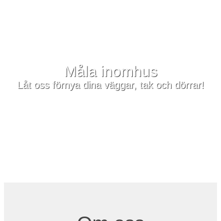
Måla inomhus
Låt oss förnya dina väggar, tak och dörrar!