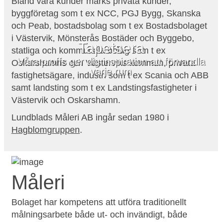
Bland våra kunder märks privata kunder,
byggföretag som t ex NCC, PGJ Bygg, Skanska
och Peab, bostadsbolag som t ex Bostadsbolaget
i Västervik, Mönsterås Bostäder och Byggebo,
Tapetsera
statliga och kommunala bolag som t ex
Våra proffs ger dig inspiration att förvandla
Oskarshamns och Västerviks kommun, privata
varje rum
fastighetsägare, industri som t ex Scania och ABB
samt landsting som t ex Landstingsfastigheter i
Västervik och Oskarshamn.
Lundblads Måleri AB ingår sedan 1980 i
Hagblomgruppen
.
Måleri
Bolaget har kompetens att utföra traditionellt
målningsarbete både ut- och invändigt, både