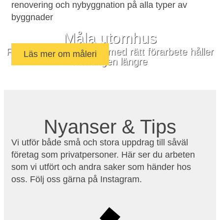
renovering och nybyggnation på alla typer av
byggnader
Måla utomhus
Fasader eller altaner – med rätt förarbete håller
Läs mer om måleri
målningen längre
Nyanser & Tips
Vi utför både små och stora uppdrag till såväl
företag som privatpersoner. Här ser du arbeten
som vi utfört och andra saker som händer hos
oss. Följ oss gärna på Instagram.